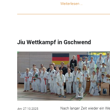
Neue
Weiterlesen …
Danträger
im
Dojo
Yawara
Jiu Wettkampf in Gschwend
Nach langer Zeit wieder ein W
Am:
27.10.2025