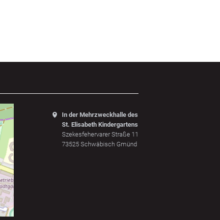
In der Mehrzweckhalle des
St. Elisabeth Kindergartens
Szekesfehervarer Straße 11
73525 Schwäbisch Gmünd