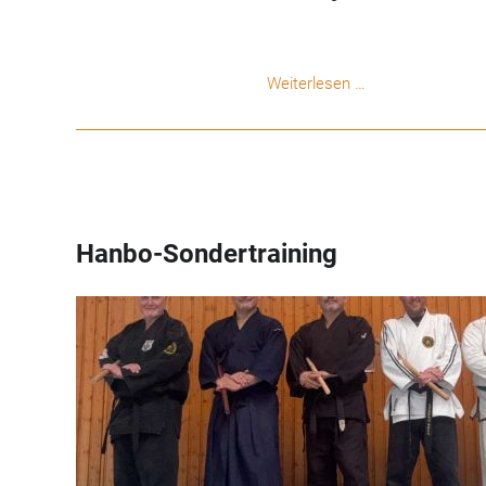
Jiu
Weiterlesen …
Wettkampf
in
Gschwend
Hanbo-Sondertraining