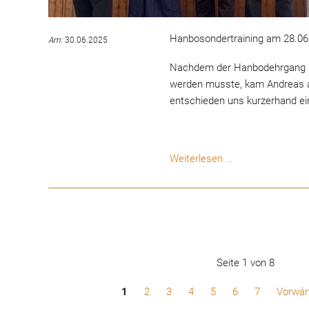
Hanbosondertraining am 28.06
Am:
30.06.2025
Nachdem der Hanbodehrgang be
werden musste, kam Andreas a
entschieden uns kurzerhand ei
Hanbo-
Weiterlesen …
Sondertraining
Seite 1 von 8
1
2
3
4
5
6
7
Vorwär